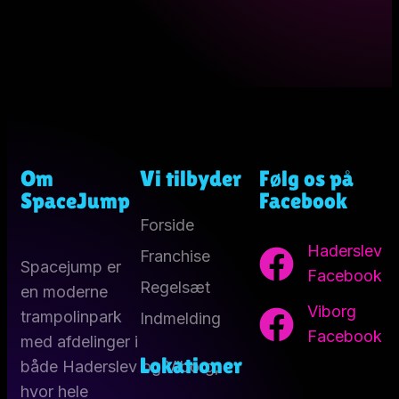
Om
Vi tilbyder
Følg os på
SpaceJump
Facebook
Forside
Haderslev
Franchise
Spacejump er
Facebook
Regelsæt
en moderne
Viborg
trampolinpark
Indmelding
Facebook
med afdelinger i
Lokationer
både Haderslev og Viborg,
hvor hele