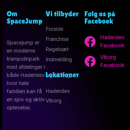
Om
Vi tilbyder
Følg os på
SpaceJump
Facebook
Forside
Haderslev
Franchise
Spacejump er
Facebook
Regelsæt
en moderne
Viborg
trampolinpark
Indmelding
Facebook
med afdelinger i
Lokationer
både Haderslev og Viborg,
hvor hele
Haderslev
familien kan få
en sjov og aktiv
Viborg
oplevelse.