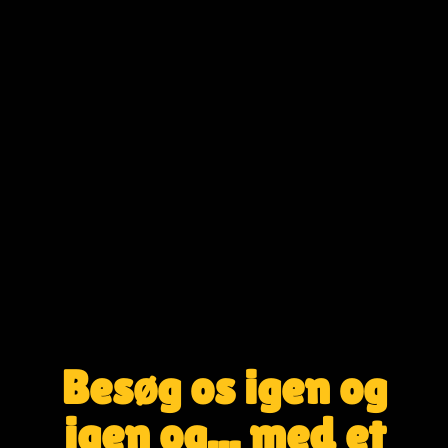
Besøg os igen og
igen og... med et