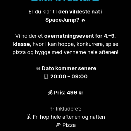
Er du klar til
den vildeste nat i
SpaceJump?
🔥
Vi holder et
overnatningsevent for 4.–9.
klasse
, hvor I kan hoppe, konkurrere, spise
pizza og hygge med vennerne hele aftenen!
📅
Dato kommer senere
⏰
20:00 – 09:00
💰
Pris: 499 kr
✨ Inkluderet:
🤸 Fri hop hele aftenen og natten
🍕 Pizza