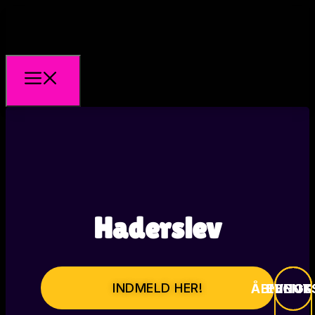
Haderslev
INDMELD HER!
ÅBNINGS
EVENT
BOOK