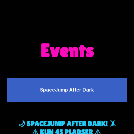
Events
SpaceJump After Dark
🌙 SPACEJUMP AFTER DARK!
🤸
⚠️
KUN 45 PLADSER ⚠️