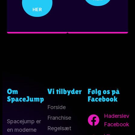
HER
Om
Vi tilbyder
Følg os på
SpaceJump
Facebook
Forside
Haderslev
Franchise
Spacejump er
Facebook
Regelsæt
en moderne